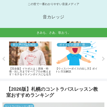
この世で一番わかりやすい音楽メディア
音カレッジ
きみも、さあ、歌おう。
歌と声の悩み相談
ボイトレの基礎・発声法
本物
【完全版】イケボとは｜意味・特
【ウィスパーボイスの出し方】ボイ
【動
、カ
徴・出し方まですべてプロが教えま
トレ方法解説
所・
す！モテるイケメンボイスになる方
説し
法とマル秘のコツを紹介！
【2026版】札幌のコントラバスレッスン教
室おすすめランキング
コントラバスレッスン教室