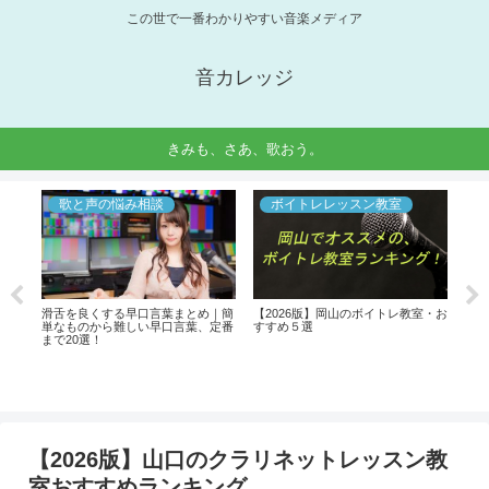
この世で一番わかりやすい音楽メディア
音カレッジ
きみも、さあ、歌おう。
歌と声の悩み相談
ボイトレレッスン教室
室・お
滑舌を良くする早口言葉まとめ｜簡
【2026版】岡山のボイトレ教室・お
【2
単なものから難しい早口言葉、定番
すすめ５選
すす
まで20選！
【2026版】山口のクラリネットレッスン教
室おすすめランキング