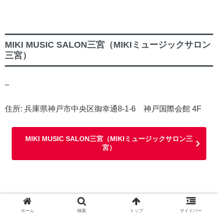
MIKI MUSIC SALON三宮（MIKIミュージックサロン
三宮）
–
住所: 兵庫県神戸市中央区御幸通8-1-6 神戸国際会館 4F
MIKI MUSIC SALON三宮（MIKIミュージックサロン三
宮）
ホーム
検索
トップ
サイドバー
田渕雅子音楽教室