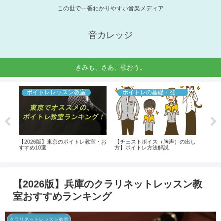
この世で一番わかりやすい音楽メディア
音カレッジ
きみも、さあ、歌おう。
ボイトレレッスン教室
ボイトレの基礎・発声法
歌と声
【2026版】東京のボイトレ教室・お
【チェストボイス（胸声）の出し
お腹から声
すすめ10選
方】ボイトレ方法解説
ケでも話し
のやり方
【2026版】兵庫のクラリネットレッスン教
室おすすめランキング
クラリネットレッスン教室