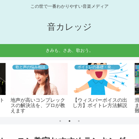
この世で一番わかりやすい音楽メディア
音カレッジ
きみも、さあ、歌おう。
歌と声の悩み相談
ボイトレの基礎・発声法
イト
地声が高いコンプレック
【ウィスパーボイスの出
スの解決法を、プロが教
し方】ボイトレ方法解説
えます
で