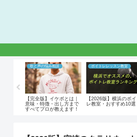
教室
歌と声の悩み相談
ボイトレレッスン教室
良のボイト
【完全版】イケボとは｜
【2026版】横浜のボ
め５選
意味・特徴・出し方まで
レ教室・おすすめ10選
すべてプロが教えます！
モテるイケメンボイスに
なる方法とマル秘のコツ
を紹介！