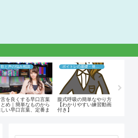
歌と声の悩み相談
ボイトレの基礎・発声法
歌と声
滑舌を良くする早口言葉
腹式呼吸の簡単なやり方
【プロ
まとめ｜簡単なものから
【わかりやすい練習動画
の出し
難しい早口言葉、定番ま
付き】
すれず
20選！
ンボイ